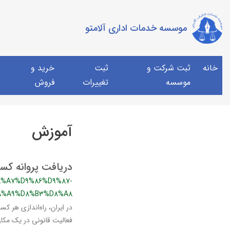
موسسه خدمات اداری آلامتو
خانه
ثبت شرکت و
ثبت
خرید و
موسسه
تغییرات
فروش
آموزش
دریافت پروانه کسب 
%A7%D9%86%D9%87-
A%A9%D8%B3%D8%A8
در ایران، راه‌اندازی هر 
فعالیت قانونی در یک مکا