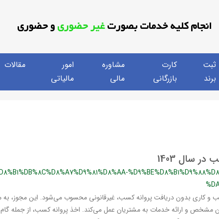
انجام کلیه خدمات بصورت
غیر حضوری
و حضوری
ثبت
کارت
مشاوره
امور
مقالات
برند
بازرگانی
مالی
مالیاتی
در سال 1403
D8%B1%DB%8C%D8%A7%D9%81%D8%AA-%D9%BE%D8%B1%D9%88%D8
%D
کسب و کاری بدون دریافت پروانه کسب، غیرقانونی محسوب می‌شود. این مجوز، به مث
ن مشخص و ارائه خدمات به مشتریان عمل می‌کند. اخذ پروانه کسب، از جمله گام‌