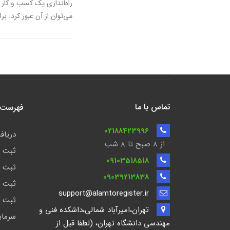
راه‌اندازی یک کسب و کار 
می‌توان از آن عبور کرد. ب
تماس با ما
فهرست ن
02188423996
دریافت
از 8 صبح تا ۸ شب
ثبت ش
09103518518
ثبت ش
09039213838
ثبت ش
support@alamtoregister.ir
ثبت ش
تهران،امیرآباد شمالی،داشکده فنی و
سرمای
مهندسی دانشگاه تهران، (لطفا قبل از