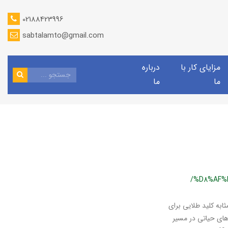
02188423996
sabtalamto@gmail.com
مزایای کار با
درباره
ما
ما
/%D8%AF%
ابه کلید طلایی برای
های حیاتی در مسیر