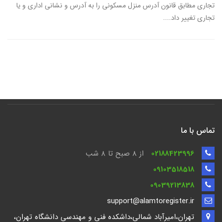
تجاری مطابق قانون آدرس منزل مسکونی را به آدرس و نشانی اداری و یا
تجاری تغییر داد....
تماس با ما
02188423996
از 8 صبح تا ۸ شب
09103518518
09039213838
support@alamtoregister.ir
تهران،امیرآباد شمالی،داشکده فنی و مهندسی دانشگاه تهران،