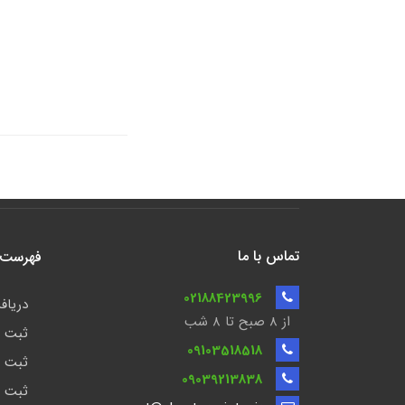
تماس با ما
فهرست ن
02188423996
دریافت
از 8 صبح تا ۸ شب
ثبت ش
09103518518
ثبت ش
09039213838
ثبت ش