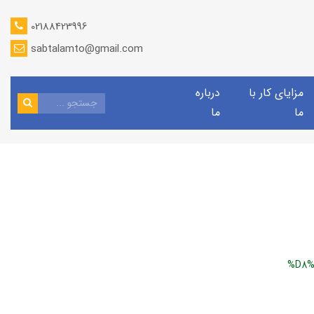
02188423996
sabtalamto@gmail.com
مزایای کار با
درباره
ما
ما
%D8%