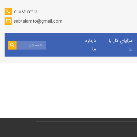
02188423996
sabtalamto@gmail.com
مزایای کار با
درباره
ما
ما