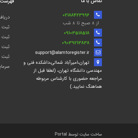
تماس با ما
فهرست ن
02188423996
دریافت
از 8 صبح تا ۸ شب
ثبت ش
09103518518
ثبت ش
09039213838
ثبت ش
support@alamtoregister.ir
ثبت ش
تهران،امیرآباد شمالی،داشکده فنی و
سرمای
مهندسی دانشگاه تهران، (لطفا قبل از
مراجعه حضوری با کارشناس مربوطه
هماهنگ نمایید.)
ساخت سایت توسط
Portal