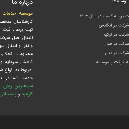
درباره ما
وشته‌ها
موسسه خدمات ادا
 پروانه کسب در سال 1403
کارشناسان متخص
رکت در انگلیس
ثبت برند ، ثبت 
رکت در ترکیه
انتقال اصل شرک
رکت در عمان
و نقل و انتقال س
رکت در دبی
محدود ، انحلال،
کاهش سرمایه و ک
ه شرکت و موسسه
مربوط به انواع ش
خدمت شما می باش
سریعترین زمان 
کارمزد
و
پشتیبانی