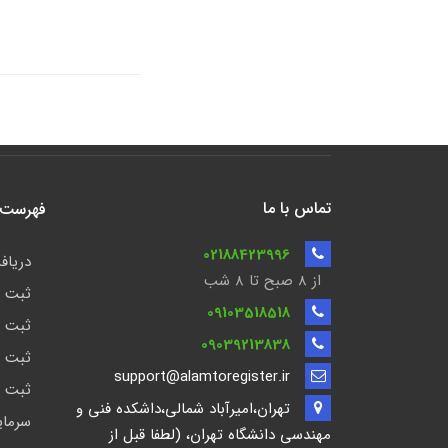
تماس با ما
فهرست ن
02188423996
دریافت
از 8 صبح تا ۸ شب
ثبت ش
09103518518
ثبت ش
09039213838
ثبت ش
support@alamtoregister.ir
ثبت ش
تهران،امیرآباد شمالی،داشکده فنی و
سرمای
مهندسی دانشگاه تهران، (لطفا قبل از