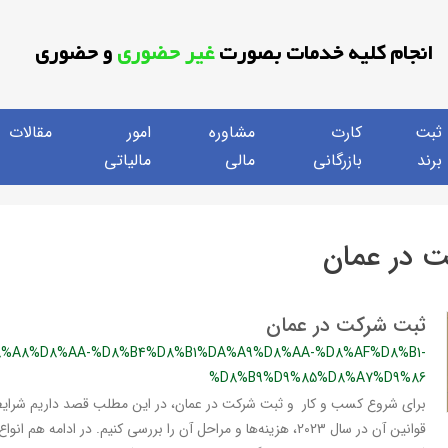
انجام کلیه خدمات بصورت
غیر حضوری
و حضوری
ثبت
کارت
مشاوره
امور
مقالات
برند
بازرگانی
مالی
مالیاتی
 در عمان
ثبت شرکت در عمان
%A8%D8%AA-%D8%B4%D8%B1%DA%A9%D8%AA-%D8%AF%D8%B1-
%D8%B9%D9%85%D8%A7%D9%86
برای شروع کسب و کار و ثبت شرکت در عمان، در این مطلب قصد داریم شرای
قوانین آن در سال 2023، هزینه‌ها و مراحل آن را بررسی کنیم. در ادامه 