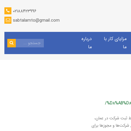
02188423996
sabtalamto@gmail.com
مزایای کار با
درباره
ما
ما
/%D8%AB%D8
ط ثبت شرکت در عمان،
هم انواع شرکت‌ها و مجوزها برای