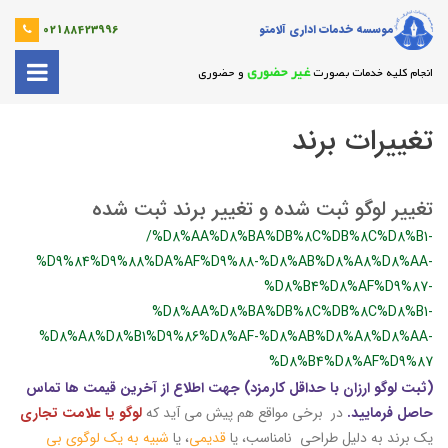
موسسه خدمات اداری آلامتو
02188423996
غیر حضوری
انجام کلیه خدمات بصورت
و حضوری
تغییرات برند
تغییر لوگو ثبت شده و تغییر برند ثبت شده
/%D8%AA%D8%BA%DB%8C%DB%8C%D8%B1-
%D9%84%D9%88%DA%AF%D9%88-%D8%AB%D8%A8%D8%AA-
%D8%B4%D8%AF%D9%87-
%D8%AA%D8%BA%DB%8C%DB%8C%D8%B1-
%D8%A8%D8%B1%D9%86%D8%AF-%D8%AB%D8%A8%D8%AA-
%D8%B4%D8%AF%D9%87
(ثبت لوگو ارزان با حداقل کارمزد) جهت اطلاع از آخرین قیمت ها تماس
حاصل فرمایید.
در برخی مواقع هم پیش می آید که
لوگو یا علامت تجاری
یک برند به دلیل طراحی نامناسب، یا
قدیمی
، یا
شبیه به یک لوگوی بی