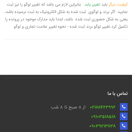
کیفیت دیگر
باید
تغییر یابد
. بنابراین لازم می باشد که تغییر لوگو را نیز ثبت
نمایید. اگر برند و لوگوی ثبت شده به شکل الکترونیک به ثبت نرسیده باشد،
یعنی به شکل حضوری ثبت شده باشد، ابتدا باید مدارک موجود در پرونده را
تکمیل کرد.تغییر لوگو برند ثبت شده - نحوه تغییر علامت تجاری و لوگو
تماس با ما
02188423996
از 8 صبح تا ۸ شب
09103518518
09039213838