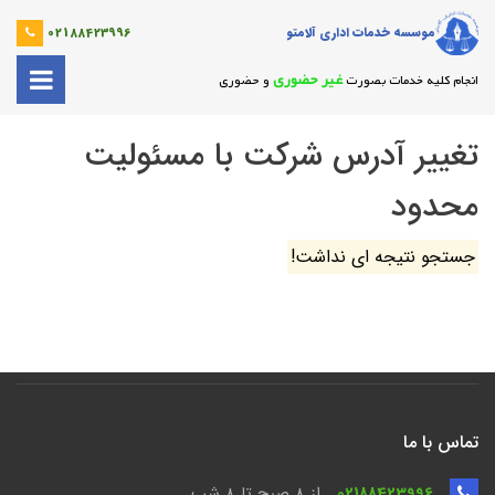
موسسه خدمات اداری آلامتو
02188423996
غیر حضوری
انجام کلیه خدمات بصورت
و حضوری
تغییر آدرس شرکت با مسئولیت
محدود
جستجو نتیجه ای نداشت!
تماس با ما
02188423996
از 8 صبح تا ۸ شب