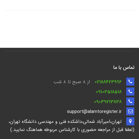
تماس با ما
02188423996
از 8 صبح تا ۸ شب
09103518518
09039213838
support@alamtoregister.ir
تهران،امیرآباد شمالی،داشکده فنی و مهندسی دانشگاه تهران،
(لطفا قبل از مراجعه حضوری با کارشناس مربوطه هماهنگ نمایید.)