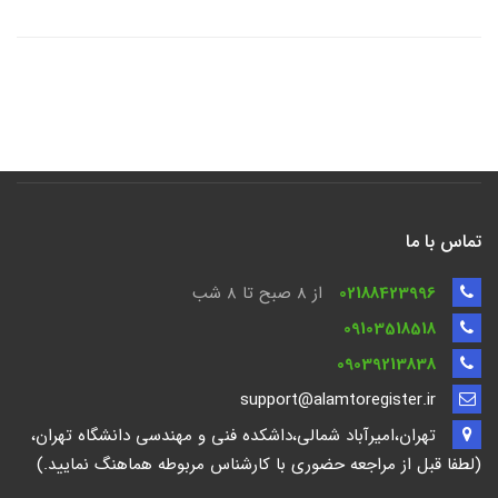
تماس با ما
02188423996
از 8 صبح تا ۸ شب
09103518518
09039213838
support@alamtoregister.ir
تهران،امیرآباد شمالی،داشکده فنی و مهندسی دانشگاه تهران،
(لطفا قبل از مراجعه حضوری با کارشناس مربوطه هماهنگ نمایید.)