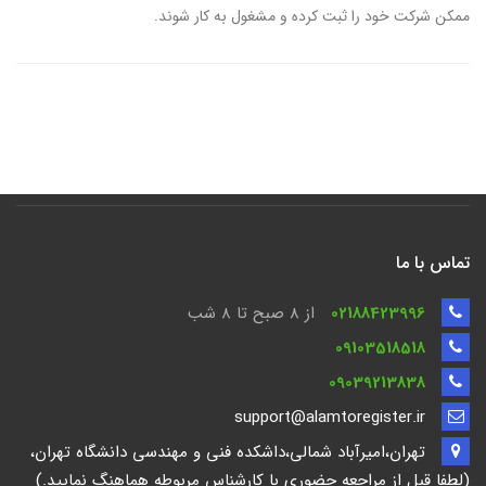
ممکن شرکت خود را ثبت کرده و مشغول به کار شوند.
تماس با ما
02188423996
از 8 صبح تا ۸ شب
09103518518
09039213838
support@alamtoregister.ir
تهران،امیرآباد شمالی،داشکده فنی و مهندسی دانشگاه تهران،
(لطفا قبل از مراجعه حضوری با کارشناس مربوطه هماهنگ نمایید.)