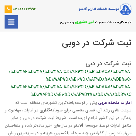
موسسه خدمات اداری آلامتو
02188423996
غیر حضوری
انجام کلیه خدمات بصورت
و حضوری
ثبت شرکت در دوبی
ثبت شرکت در دبی
/%D8%AB%D8%A8%D8%AA-%D8%B4%D8%B1%DA%A9%D8%AA-
%D8%AF%D8%B1-%D8%AF%D8%A8%DB%8C-
%D8%AB%D8%A8%D8%AA-%D8%B4%D8%B1%DA%A9%D8%AA-
%D8%AF%D8%B1-%D8%AF%D9%88%D8%A8%DB%8C
امارات متحده عربی
یکی از توسعه‌یافته‌ترین کشورهای منطقه است که
سرعت بالای رشد آن، فضای مناسبی برای
سرمایه‌گذاری
در امارات، مهاجرت و
زندگی در این کشور فراهم آورده است. شرایط ثبت شرکت در دبی و سایر
مناطق امارات توسط
موسسه آلامتو
در سال‌های اخیر ساده‌تر شده و متقاضیان
می‌توانند پس از گذراندن چند مرحله با کمترین هزینه و در سریعترین زمان