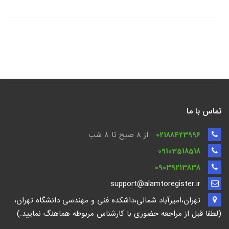
تماس با ما
02188423996
از 8 صبح تا ۸ شب
09103518518
09039213838
support@alamtoregister.ir
تهران،امیرآباد شمالی،داشکده فنی و مهندسی دانشگاه تهران،
(لطفا قبل از مراجعه حضوری با کارشناس مربوطه هماهنگ نمایید.)