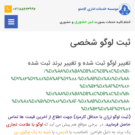
موسسه خدمات اداری آلامتو
02188423996
غیر حضوری
انجام کلیه خدمات بصورت
و حضوری
ثبت لوگو شخصی
تغییر لوگو ثبت شده و تغییر برند ثبت شده
/%D8%AA%D8%BA%DB%8C%DB%8C%D8%B1-
%D9%84%D9%88%DA%AF%D9%88-%D8%AB%D8%A8%D8%AA-
%D8%B4%D8%AF%D9%87-
%D8%AA%D8%BA%DB%8C%DB%8C%D8%B1-
%D8%A8%D8%B1%D9%86%D8%AF-%D8%AB%D8%A8%D8%AA-
%D8%B4%D8%AF%D9%87
(ثبت لوگو ارزان با حداقل کارمزد) جهت اطلاع از آخرین قیمت ها تماس
حاصل فرمایید.
در برخی مواقع هم پیش می آید که
لوگو یا علامت تجاری
یک برند به دلیل طراحی نامناسب، یا
قدیمی
، یا
شبیه به یک لوگوی بی