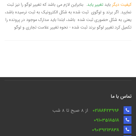
کیفیت دیگر
باید
تغییر یابد
. بنابراین لازم می باشد که تغییر لوگو را نیز ثبت
نمایید. اگر برند و لوگوی ثبت شده به شکل الکترونیک به ثبت نرسیده باشد،
یعنی به شکل حضوری ثبت شده باشد، ابتدا باید مدارک موجود در پرونده را
تکمیل کرد.تغییر لوگو برند ثبت شده - نحوه تغییر علامت تجاری و لوگو
تماس با ما
02188423996
از 8 صبح تا ۸ شب
09103518518
09039213838