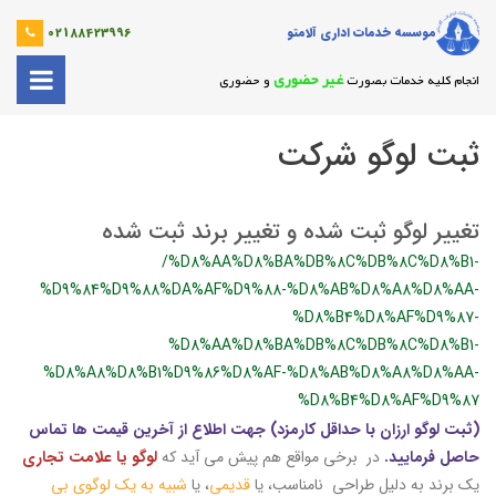
موسسه خدمات اداری آلامتو
02188423996
غیر حضوری
انجام کلیه خدمات بصورت
و حضوری
ثبت لوگو شرکت
تغییر لوگو ثبت شده و تغییر برند ثبت شده
/%D8%AA%D8%BA%DB%8C%DB%8C%D8%B1-
%D9%84%D9%88%DA%AF%D9%88-%D8%AB%D8%A8%D8%AA-
%D8%B4%D8%AF%D9%87-
%D8%AA%D8%BA%DB%8C%DB%8C%D8%B1-
%D8%A8%D8%B1%D9%86%D8%AF-%D8%AB%D8%A8%D8%AA-
%D8%B4%D8%AF%D9%87
(ثبت لوگو ارزان با حداقل کارمزد) جهت اطلاع از آخرین قیمت ها تماس
حاصل فرمایید.
در برخی مواقع هم پیش می آید که
لوگو یا علامت تجاری
یک برند به دلیل طراحی نامناسب، یا
قدیمی
، یا
شبیه به یک لوگوی بی