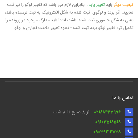
کیفیت دیگر
باید
تغییر یابد
. بنابراین لازم می باشد که تغییر لوگو را نیز ثبت
نمایید. اگر برند و لوگوی ثبت شده به شکل الکترونیک به ثبت نرسیده باشد،
یعنی به شکل حضوری ثبت شده باشد، ابتدا باید مدارک موجود در پرونده را
تکمیل کرد.تغییر لوگو برند ثبت شده - نحوه تغییر علامت تجاری و لوگو
تماس با ما
02188423996
از 8 صبح تا ۸ شب
09103518518
09039213838