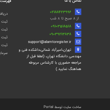
تماس با ما
فهرست ن
02188423996
دریافت
از 8 صبح تا ۸ شب
ثبت ش
09103518518
ثبت ش
09039213838
ثبت ش
support@alamtoregister.ir
ثبت ش
تهران،امیرآباد شمالی،داشکده فنی و
سرمای
مهندسی دانشگاه تهران، (لطفا قبل از
مراجعه حضوری با کارشناس مربوطه
هماهنگ نمایید.)
ساخت سایت توسط
Portal