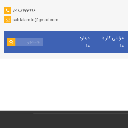
02188423996
sabtalamto@gmail.com
مزایای کار با
درباره
ما
ما