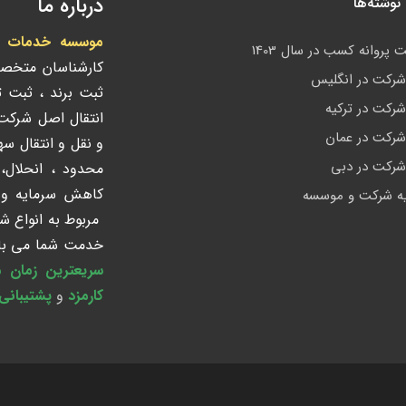
درباره ما
وشته‌ها
موسسه خدمات ادا
 پروانه کسب در سال 1403
کارشناسان متخص
رکت در انگلیس
ثبت برند ، ثبت 
رکت در ترکیه
انتقال اصل شرک
رکت در عمان
و نقل و انتقال س
رکت در دبی
محدود ، انحلال،
کاهش سرمایه و ک
ه شرکت و موسسه
مربوط به انواع ش
خدمت شما می باش
سریعترین زمان 
کارمزد
و
پشتیبانی