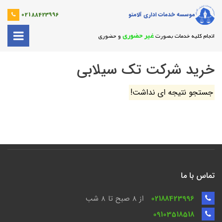
موسسه خدمات اداری آلامتو
02188423996
غیر حضوری
انجام کلیه خدمات بصورت
و حضوری
خرید شرکت تک سیلابی
جستجو نتیجه ای نداشت!
تماس با ما
02188423996
از 8 صبح تا ۸ شب
09103518518