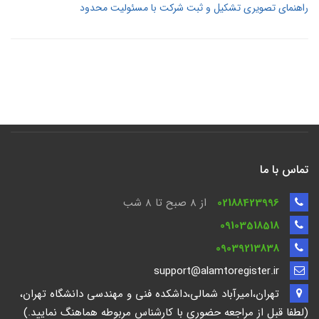
راهنمای تصویری تشکیل و ثبت شرکت با مسئولیت محدود
تماس با ما
02188423996
از 8 صبح تا ۸ شب
09103518518
09039213838
support@alamtoregister.ir
تهران،امیرآباد شمالی،داشکده فنی و مهندسی دانشگاه تهران،
(لطفا قبل از مراجعه حضوری با کارشناس مربوطه هماهنگ نمایید.)