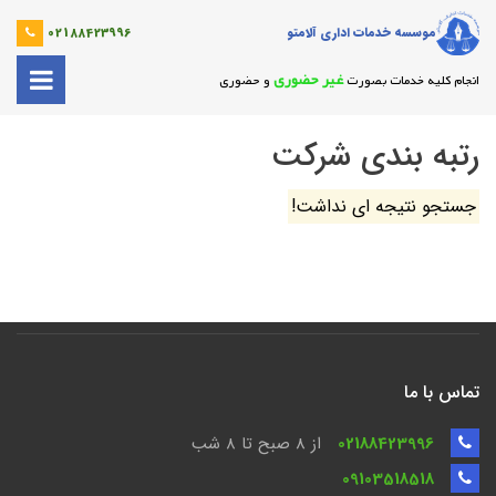
موسسه خدمات اداری آلامتو
02188423996
غیر حضوری
انجام کلیه خدمات بصورت
و حضوری
رتبه بندی شرکت
جستجو نتیجه ای نداشت!
تماس با ما
02188423996
از 8 صبح تا ۸ شب
09103518518