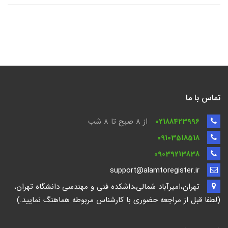
تماس با ما
02188423996
از 8 صبح تا ۸ شب
09103518518
09039213838
support@alamtoregister.ir
تهران،امیرآباد شمالی،داشکده فنی و مهندسی دانشگاه تهران،
(لطفا قبل از مراجعه حضوری با کارشناس مربوطه هماهنگ نمایید.)