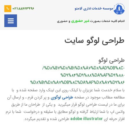
موسسه خدمات اداری آلامتو
02188423996
غیر حضوری
انجام کلیه خدمات بصورت
و حضوری
طراحی لوگو سایت
طراحی لوگو
/%D8%B7%D8%B1%D8%A7%D8%AD%DB%8C-
%D9%84%D9%88%DA%AF%D9%88-
%D8%B1%D8%A7%DB%8C%DA%AF%D8%A7%D9%86
با سلام خدمت شما عزیزان با کیلک روی این لینک وارد صفحه شده و با
مطالعه مطالب موجود در صفحه
طراحی لوگوی
و پر کردن فرم ، و ارسال آن
برای ما در لیست طراحی لوگو قرار میگیرید و یکی از طراحان ما از طریق
واتس اپ با شما ارتباط گرفته و لوگو مطابق با سلیقه و درخواست شما با نرم
افزار حرفه ای
adobe illustrator
طراحی شده و تقدیم میگردد.