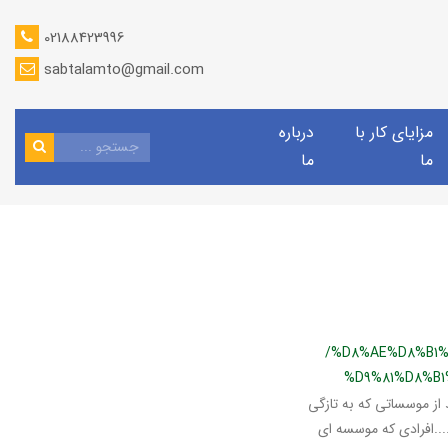
02188423996
sabtalamto@gmail.com
مزایای کار با
درباره
ما
ما
/%D8%AE%D8%B1
%D9%81%D8%B
از موسساتی که به تازگی
.....افرادی که موسسه ای