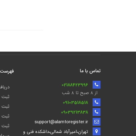
تماس با ما
فهرست ن
02188423996
دریافت
از 8 صبح تا ۸ شب
ثبت ش
09103518518
ثبت ش
09039213838
ثبت ش
support@alamtoregister.ir
ثبت ش
تهران،امیرآباد شمالی،داشکده فنی و
سرمای