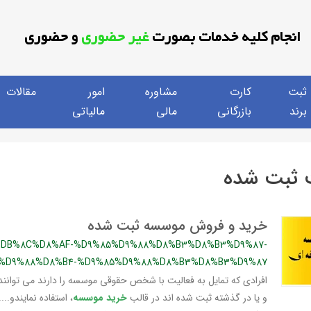
انجام کلیه خدمات بصورت
غیر حضوری
و حضوری
ثبت
کارت
مشاوره
امور
مقالات
برند
بازرگانی
مالی
مالیاتی
 ثبت شده
خرید و فروش موسسه ثبت شده
%DB%8C%D8%AF-%D9%85%D9%88%D8%B3%D8%B3%D9%87-
1%D9%88%D8%B4-%D9%85%D9%88%D8%B3%D8%B3%D9%87
افرادی که تمایل به فعالیت با شخص حقوقی موسسه را دارند می توانند 
و یا در گذشته ثبت شده اند در قالب
خرید موسسه
، استفاده نمایندو..