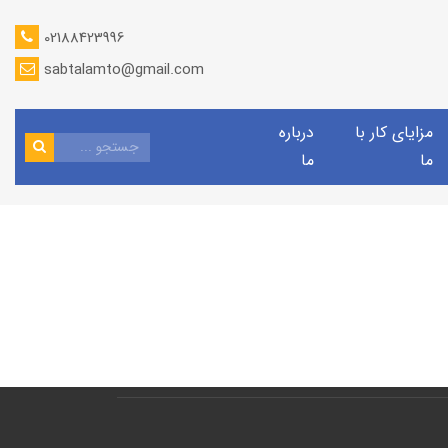
02188423996
sabtalamto@gmail.com
مزایای کار با
درباره
ما
ما