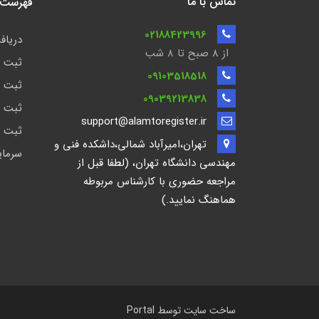
تماس با ما
فهرست ن
02188423996
دریافت
از 8 صبح تا ۸ شب
ثبت ش
09103518518
ثبت ش
09039213838
ثبت ش
support@alamtoregister.ir
ثبت ش
تهران،امیرآباد شمالی،داشکده فنی و
سرمای
مهندسی دانشگاه تهران، (لطفا قبل از
مراجعه حضوری با کارشناس مربوطه
هماهنگ نمایید.)
ساخت سایت توسط
Portal