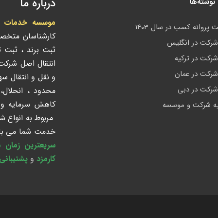
درباره ما
وشته‌ها
موسسه خدمات ادا
 پروانه کسب در سال 1403
کارشناسان متخص
رکت در انگلیس
ثبت برند ، ثبت 
رکت در ترکیه
انتقال اصل شرک
رکت در عمان
و نقل و انتقال س
رکت در دبی
محدود ، انحلال،
کاهش سرمایه و ک
ه شرکت و موسسه
مربوط به انواع ش
خدمت شما می باش
سریعترین زمان 
کارمزد
و
پشتیبانی