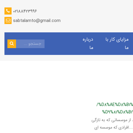
02188423996
sabtalamto@gmail.com
مزایای کار با
درباره
ما
ما
/%D8%AE%D8%B1
%D9%81%D8%B
از موسساتی که به تازگی
.....افرادی که موسسه ای