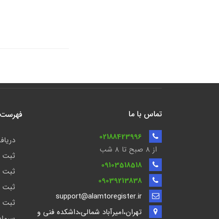
تماس با ما
فهرست ن
02188423996
دریافت
از 8 صبح تا ۸ شب
ثبت ش
09103518518
ثبت ش
09039213838
ثبت ش
support@alamtoregister.ir
ثبت ش
تهران،امیرآباد شمالی،داشکده فنی و
سرمای