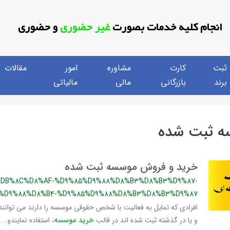
انجام کلیه خدمات بصورت
غیر حضوری
و حضوری
ثبت
کارت
مشاوره
امور
مقالات
برند
بازرگانی
مالی
مالیاتی
 ثبت شده
خرید و فروش موسسه ثبت شده
%DB%8C%D8%AF-%D9%85%D9%88%D8%B3%D8%B3%D9%87-
1%D9%88%D8%B4-%D9%85%D9%88%D8%B3%D8%B3%D9%87
افرادی که تمایل به فعالیت با شخص حقوقی موسسه را دارند می توانند 
و یا در گذشته ثبت شده اند در قالب
خرید موسسه
، استفاده نمایندو..