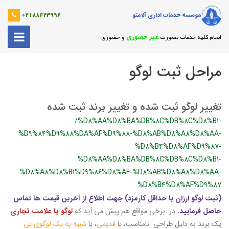
موسسه خدمات اداری آلامتو
02188423996
غیر حضوری
انجام کلیه خدمات بصورت
و حضوری
مراحل ثبت لوگو
تغییر لوگو ثبت شده و تغییر برند ثبت شده
/%D8%AA%D8%BA%DB%8C%DB%8C%D8%B1-
%D9%84%D9%88%DA%AF%D9%88-%D8%AB%D8%A8%D8%AA-
%D8%B4%D8%AF%D9%87-
%D8%AA%D8%BA%DB%8C%DB%8C%D8%B1-
%D8%A8%D8%B1%D9%86%D8%AF-%D8%AB%D8%A8%D8%AA-
%D8%B4%D8%AF%D9%87
(ثبت لوگو ارزان با حداقل کارمزد) جهت اطلاع از آخرین قیمت ها تماس
حاصل فرمایید.
در برخی مواقع هم پیش می آید که
لوگو یا علامت تجاری
یک برند به دلیل طراحی نامناسب، یا
قدیمی
، یا
شبیه به یک لوگوی بی