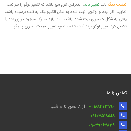
کیفیت دیگر
باید
تغییر یابد
. بنابراین لازم می باشد که تغییر لوگو را نیز ثبت
نمایید. اگر برند و لوگوی ثبت شده به شکل الکترونیک به ثبت نرسیده باشد،
یعنی به شکل حضوری ثبت شده باشد، ابتدا باید مدارک موجود در پرونده را
تکمیل کرد.تغییر لوگو برند ثبت شده - نحوه تغییر علامت تجاری و لوگو
تماس با ما
02188423996
از 8 صبح تا ۸ شب
09103518518
09039213838