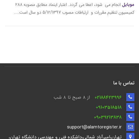
موبایل
انجام می شود، اعطا می گردد. اعتبار اینماد مطابق مصوبه 288
کمیسیون تنظیم مقررات و ارتباطات مصوب 5/12/1397 دو سال است....
تماس با ما
02188423996
از 8 صبح تا ۸ شب
09103518518
09039213838
support@alamtoregister.ir
تهران،امیرآباد شمالی،داشکده فنی و مهندسی دانشگاه تهران،