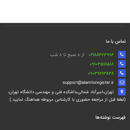
تماس با ما
02188423996
از 8 صبح تا ۸ شب
09103518518
09039213838
support@alamtoregister.ir
تهران،امیرآباد شمالی،داشکده فنی و مهندسی دانشگاه تهران،
(لطفا قبل از مراجعه حضوری با کارشناس مربوطه هماهنگ نمایید.)
فهرست نوشته‌ها