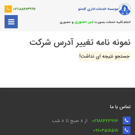
موسسه خدمات اداری آلامتو
02188423996
غیر حضوری
انجام کلیه خدمات بصورت
و حضوری
نمونه نامه تغییر آدرس شرکت
جستجو نتیجه ای نداشت!
تماس با ما
02188423996
از 8 صبح تا ۸ شب
09103518518