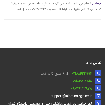
موبایل
انجام می شود، اعطا می گردد. اعتبار اینماد مطابق مصوبه 288
کمیسیون تنظیم مقررات و ارتباطات مصوب 5/12/1397 دو سال است....
تماس با ما
02188423996
از 8 صبح تا ۸ شب
09103518518
09039213838
support@alamtoregister.ir
تهران،امیرآباد شمالی،داشکده فنی و مهندسی دانشگاه تهران،