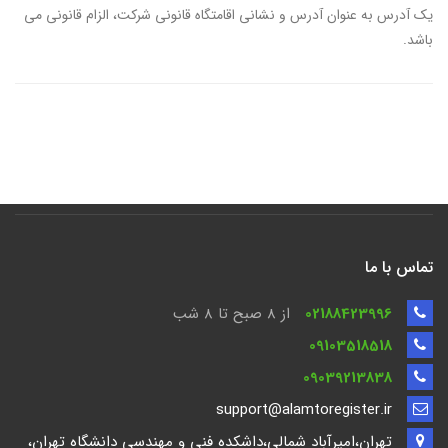
یک آدرس به عنوان آدرس و نشانی اقامتگاه قانونی شرکت، الزام قانونی می
باشد.
تماس با ما
02188423996
از 8 صبح تا ۸ شب
09103518518
09039213838
support@alamtoregister.ir
تهران،امیرآباد شمالی،داشکده فنی و مهندسی دانشگاه تهران،