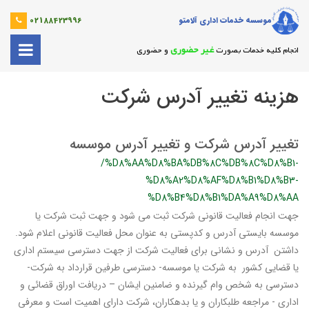
موسسه خدمات اداری آلامتو
02188423996
غیر حضوری
انجام کلیه خدمات بصورت
و حضوری
هزینه تغییر آدرس شرکت
تغییر آدرس شرکت و تغییر آدرس موسسه
/%D8%AA%D8%BA%DB%8C%DB%8C%D8%B1-
%D8%A2%D8%AF%D8%B1%D8%B3-
%D8%B4%D8%B1%DA%A9%D8%AA
جهت انجام فعالیت قانونی شرکت ثبت می شود و جهت ثبت شرکت یا
موسسه بایستی آدرس و کدپستی به عنوان محل فعالیت قانونی اعلام شود.
داشتن آدرس و نشانی برای فعالیت شرکت از جهت دسترسی سیستم اداری
یا قضایی کشور به شرکت یا موسسه- دسترسی طرفین قرارداد به شرکت-
دسترسی به شخص وام گیرنده و ضامنین ایشان – دریافت اوراق قضائی و
اداری - مراجعه طلبکاران و یا بدهکاران، شرکت دارای اهمیت است و معرفی