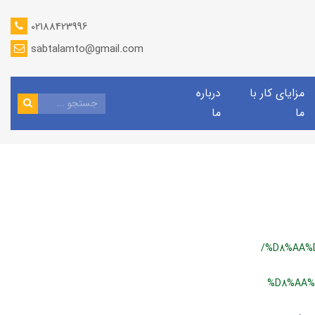
02188423996
sabtalamto@gmail.com
مزایای کار با
درباره
ما
ما
/%D8%AA%
%D8%AA%