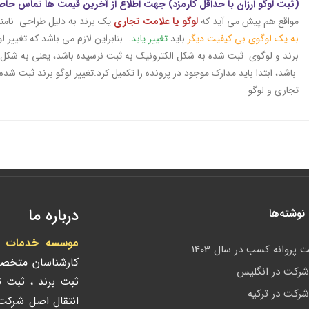
(ثبت لوگو ارزان با حداقل کارمزد) جهت اطلاع از آخرین قیمت ها تماس حاص
مواقع هم پیش می آید که
لوگو یا علامت تجاری
یک برند به دلیل طراحی نامن
به یک لوگوی بی کیفیت دیگر
باید
تغییر یابد
. بنابراین لازم می باشد که تغییر لوگ
برند و لوگوی ثبت شده به شکل الکترونیک به ثبت نرسیده باشد، یعنی به ش
باشد، ابتدا باید مدارک موجود در پرونده را تکمیل کرد.تغییر لوگو برند ثبت شده
تجاری و لوگو
درباره ما
وشته‌ها
موسسه خدمات ادا
 پروانه کسب در سال 1403
کارشناسان متخص
رکت در انگلیس
ثبت برند ، ثبت 
رکت در ترکیه
انتقال اصل شرک