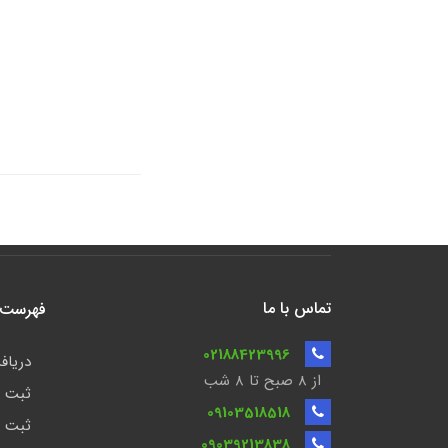
تماس با ما
فهرست ن
02188423996
دریافت
از 8 صبح تا ۸ شب
ثبت ش
09103518518
ثبت ش
09039213838