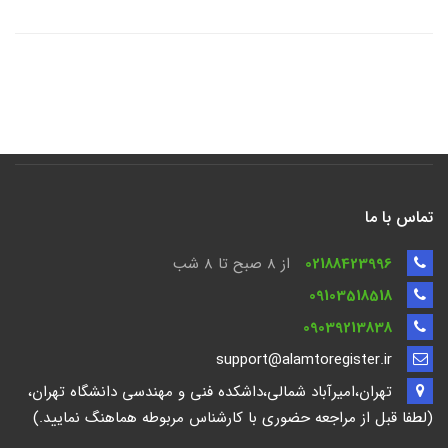
تماس با ما
02188423996
از 8 صبح تا ۸ شب
09103518518
09039213838
support@alamtoregister.ir
تهران،امیرآباد شمالی،داشکده فنی و مهندسی دانشگاه تهران،
(لطفا قبل از مراجعه حضوری با کارشناس مربوطه هماهنگ نمایید.)