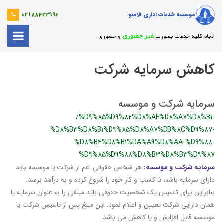
موسسه خدمات اداری آلامتو
02188423996
غیر حضوری
انجام کلیه خدمات بصورت
و حضوری
کاهش سرمایه شرکت
سرمایه شرکت و موسسه
/%D9%85%D9%82%D8%AF%D8%A7%D8%B1-
%D8%B3%D8%B1%D9%85%D8%A7%DB%8C%D9%87-
%D8%B4%D8%B1%DA%A9%D8%AA-%D9%88-
%D9%85%D9%88%D8%B3%D8%B3%D9%87
سرمایه شرکت و موسسه:
هر شخص حقوقی اعم از شرکت یا موسسه باید
دارای سرمایه باشد، تا کسب و کار خود را شروع کرده و به درآمد برسد.
بنابراین برای تاسیس یک شخصیت حقوقی باید مبلغی را به عنوان سرمایه یا
همان دارایی شرکت تعیین و اعلام نمود. این مبلغ پس از تاسیس شرکت یا
موسسه قابل افزایش و یا کاهش می باشد.