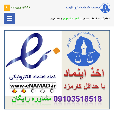
موسسه خدمات اداری آلامتو
02188423996
غیر حضوری
انجام کلیه خدمات بصورت
و حضوری