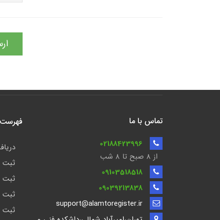
ارس
تماس با ما
فهرست ن
02188423996
دریافت
از 8 صبح تا ۸ شب
ثبت ش
09103518518
ثبت ش
09039213838
ثبت ش
support@alamtoregister.ir
ثبت ش
تهران،امیرآباد شمالی،داشکده فنی و