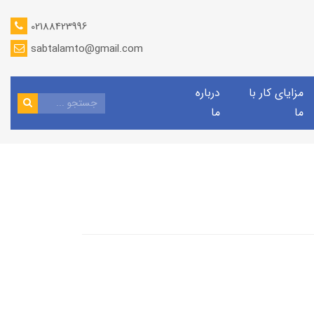
02188423996
sabtalamto@gmail.com
مزایای کار با
درباره
ما
ما