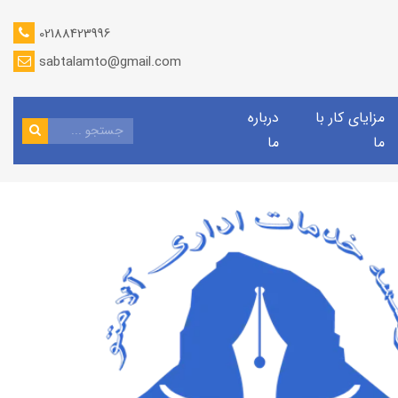
02188423996
sabtalamto@gmail.com
مزایای کار با
درباره
ما
ما