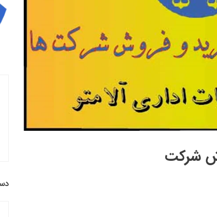
وش شرکت
دست