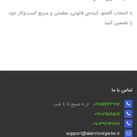
با انتخاب آلامتو، آینده‌ی قانونی، مطمئن و سریع کسب‌وکار خود
را تضمین کنید.
تماس با ما
02188423996
از 8 صبح تا ۸ شب
09103518518
09039213838
support@alamtoregister.ir